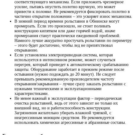
соответствующего механизма. Если приложить чрезмерное
усилие, пытаясь опустить полотно вручную, это может
привести к поломке. Не рекомендуется фиксировать полотно в
частично открытом положении – это ускоряет износ механизма.
В зимний период времени рольставни в Обнинске могут
промерзать. Если это произошло, не стоит поливать
конструкцию кипятком или даже горячей водой, иначе
промерзания станут практически ежедневной проблемой.
Намного лучше аккуратно простучать рольставни по периметру
– этого будет достаточно, чтобы лед не препятствовал
открыванию.
Если установлена электроприводная система, которая
используется в интенсивном режиме, может случиться
перегрев, который приведет к автоматическому срабатыванию
защиты. Оборудование заработает в прежнем режиме после
остывания (нужно подождать до 20 минут). Не следует
превышать рекомендованную производителем частоту
открывания/закрывания – лучше сразу заказать рольставни с
нужными техническими и эксплуатационными
характеристиками.
Не менее важный в эксплуатации фактор – периодическая
очистка рольставней, ведь от этого зависит не только их
внешний вид, но и работоспособность конструкции.
Загрязнения желательно убирать влажной тряпкой, с
неагрессивным моющим средством. Не рекомендуется
использовать химически агрессивные и абразивные составы.