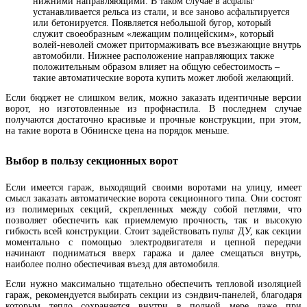
нижними направляющими. В таком случае в асфальт
устанавливается рельса из стали, и все заново асфальтируется
или бетонируется. Появляется небольшой бугор, который
служит своеобразным «лежащим полицейским», который
волей-неволей сможет притормаживать все въезжающие внутрь
автомобили. Нижнее расположение направляющих также
положительным образом влияет на общую себестоимость –
такие автоматические ворота купить может любой желающий.
Если бюджет не слишком велик, можно заказать идентичные версии
ворот, но изготовленные из профнастила. В последнем случае
получаются достаточно красивые и прочные конструкции, при этом,
на такие ворота в Обнинске цена на порядок меньше.
Выбор в пользу секционных ворот
Если имеется гараж, выходящий своими воротами на улицу, имеет
смысл заказать автоматические ворота секционного типа. Они состоят
из полимерных секций, скрепленных между собой петлями, что
позволяет обеспечить как приемлемую прочность, так и высокую
гибкость всей конструкции. Стоит задействовать пульт ДУ, как секции
моментально с помощью электродвигателя и цепной передачи
начинают подниматься вверх гаража и далее смещаться внутрь,
наиболее полно обеспечивая въезд для автомобиля.
Если нужно максимально тщательно обеспечить тепловой изоляцией
гараж, рекомендуется выбирать секции из сэндвич-панелей, благодаря
которым тепло сохраняется внутри в полной мере даже при