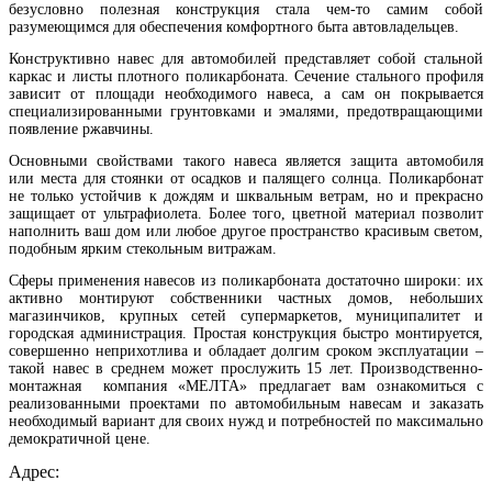
безусловно полезная конструкция стала чем-то самим собой
разумеющимся для обеспечения комфортного быта автовладельцев.
Конструктивно навес для автомобилей представляет собой стальной
каркас и листы плотного поликарбоната. Сечение стального профиля
зависит от площади необходимого навеса, а сам он покрывается
специализированными грунтовками и эмалями, предотвращающими
появление ржавчины.
Основными свойствами такого навеса является защита автомобиля
или места для стоянки от осадков и палящего солнца. Поликарбонат
не только устойчив к дождям и шквальным ветрам, но и прекрасно
защищает от ультрафиолета. Более того, цветной материал позволит
наполнить ваш дом или любое другое пространство красивым светом,
подобным ярким стекольным витражам.
Сферы применения навесов из поликарбоната достаточно широки: их
активно монтируют собственники частных домов, небольших
магазинчиков, крупных сетей супермаркетов, муниципалитет и
городская администрация. Простая конструкция быстро монтируется,
совершенно неприхотлива и обладает долгим сроком эксплуатации –
такой навес в среднем может прослужить 15 лет. Производственно-
монтажная компания «МЕЛТА» предлагает вам ознакомиться с
реализованными проектами по автомобильным навесам и заказать
необходимый вариант для своих нужд и потребностей по максимально
демократичной цене.
Адрес: