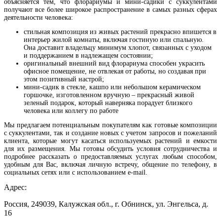
объясняется тем, что флорариумы и мини-садики с суккулентами
получают все более широкое распространение в самых разных сферах
деятельности человека:
стильная композиция из живых растений прекрасно впишется в
интерьер жилой комнаты, включая гостиную или спальную.
Она доставит владельцу минимум хлопот, связанных с уходом
и поддержанием в надлежащем состоянии;
оригинальный внешний вид флорариума способен украсить
офисное помещение, не отвлекая от работы, но создавая при
этом позитивный настрой;
мини-садик в стекле, кашпо или небольшом керамическом
горшочке, изготовленном вручную – прекрасный живой
зеленый подарок, который наверняка порадует близкого
человека или коллегу по работе
Мы предлагаем потенциальным покупателям как готовые композиции
с суккулентами, так и создание новых с учетом запросов и пожеланий
клиента, которые могут касаться используемых растений и емкости
для их размещения. Мы готовы обсудить условия сотрудничества и
подробнее рассказать о предоставляемых услугах любым способом,
удобным для Вас, включая личную встречу, общение по телефону, в
социальных сетях или с использованием e-mail.
Адрес:
Россия, 249039, Калужская обл., г. Обнинск, ул. Энгельса, д.
16