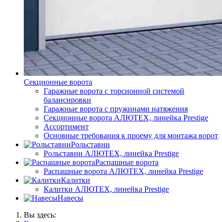
Секционные ворота
Гаражные ворота с торсионной системой
балансировки
Гаражные ворота с пружинами натяжения
Секционные ворота АЛЮТЕХ, линейка Prestige
Ассортимент
Основные требования к проему для монтажа ворот
Рольставни
Рольставни АЛЮТЕХ, линейка Prestige
Распашные ворота
Распашные ворота АЛЮТЕХ, линейка Prestige
Калитки
Калитки АЛЮТЕХ, линейка Prestige
Навесы
Вы здесь: