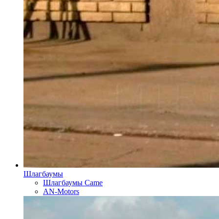
Шлагбаумы
Шлагбаумы Came
AN-Motors