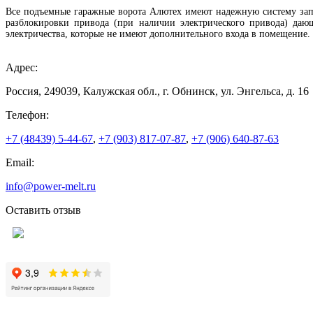
Все подъемные гаражные ворота Алютех имеют надежную систему запо
разблокировки привода (при наличии электрического привода) даю
электричества, которые не имеют дополнительного входа в помещение.
Адрес:
Россия, 249039, Калужская обл., г. Обнинск, ул. Энгельса, д. 16
Телефон:
+7 (48439) 5-44-67
,
+7 (903) 817-07-87
,
+7 (906) 640-87-63
Email:
info@power-melt.ru
Оставить отзыв