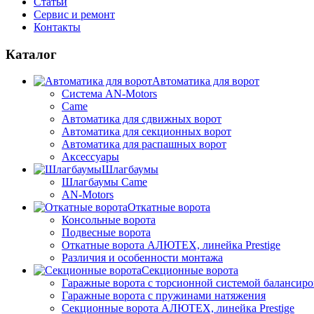
Статьи
Сервис и ремонт
Контакты
Каталог
Автоматика для ворот
Система AN-Motors
Came
Автоматика для сдвижных ворот
Автоматика для секционных ворот
Автоматика для распашных ворот
Аксессуары
Шлагбаумы
Шлагбаумы Came
AN-Motors
Откатные ворота
Консольные ворота
Подвесные ворота
Откатные ворота АЛЮТЕХ, линейка Prestige
Различия и особенности монтажа
Секционные ворота
Гаражные ворота с торсионной системой балансир
Гаражные ворота с пружинами натяжения
Секционные ворота АЛЮТЕХ, линейка Prestige