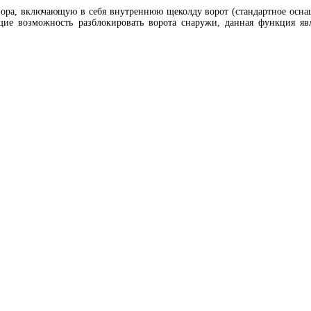
ра, включающую в себя внутреннюю щеколду ворот (стандартное оснаще
щие возможность разблокировать ворота снаружи, данная функция явл